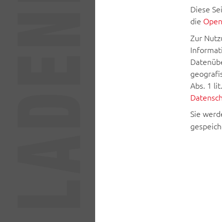
Diese Se
die
Open
Zur Nutz
Informat
Datenübe
geografis
Abs. 1 l
Datensch
Sie werd
gespeich