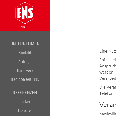
UNTERNEHMEN
Eine Nut
Kontakt
Sofern e
Anfrage
Anspruch
Handwerk
werden. 
Verarbei
Tradition seit 1889
Die Vera
REFERENZEN
Telefonn
Bäcker
Veran
Fleischer
Maximil